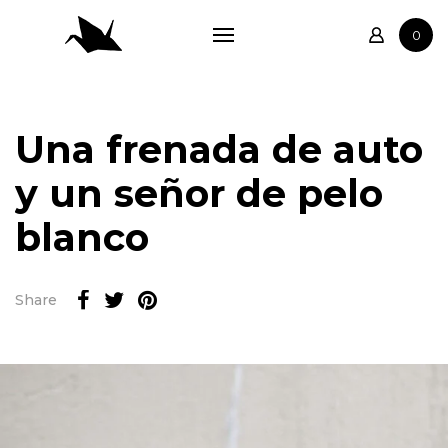
Tienda
0
Biblioteca
Anecdotario
Relatos
Una frenada de auto
Autores
y un señor de pelo
Contacto
blanco
Share